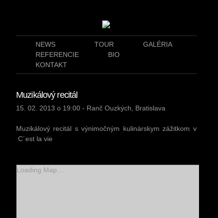
NEWS
TOUR
GALÉRIA
REFERENCIE
BIO
KONTAKT
Muzikálový recitál
15. 02. 2013 o 19:00 - Ranč Ouzkých, Bratislava
Muzikálový recitál s výnimočným kulinárskym zážitkom v
C´est la vie
Loading Map....