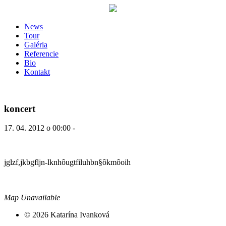
News
Tour
Galéria
Referencie
Bio
Kontakt
koncert
17. 04. 2012 o 00:00 -
jglzf,jkbgfljn-lknhôugtfiluhbn§ôkmôoih
Map Unavailable
© 2026 Katarína Ivanková